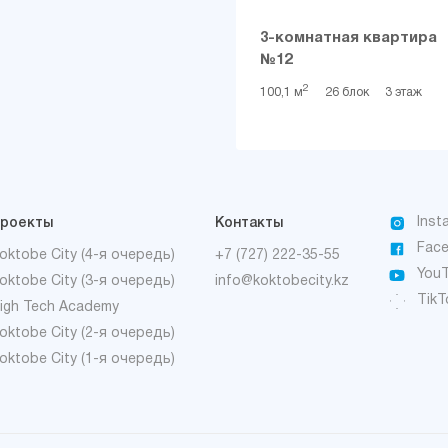
3-комнатная квартира
№12
2
100,1 м
26 блок
3 этаж
Inst
роекты
Контакты
Fac
oktobe City (4-я очередь)
+7 (727) 222-35-55
You
oktobe City (3-я очередь)
info@koktobecity.kz
TikT
igh Tech Academy
oktobe City (2-я очередь)
oktobe City (1-я очередь)