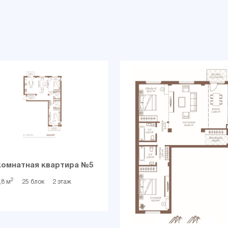
комнатная квартира №5
2
,8 м
25 блок
2 этаж