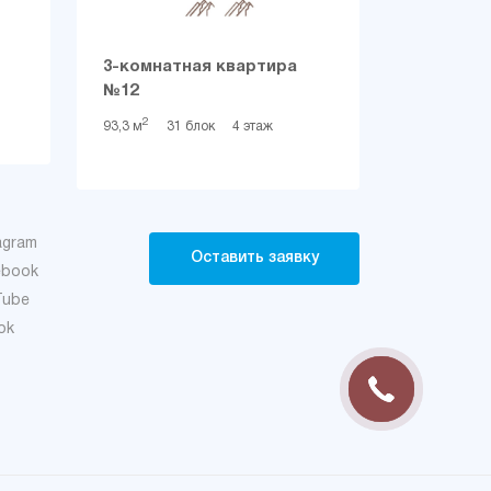
3-комнатная квартира
№12
2
93,3 м
31 блок
4 этаж
agram
Оставить заявку
ebook
Tube
ok