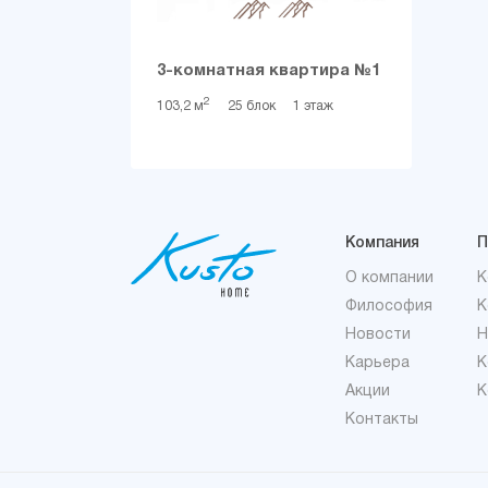
3-комнатная квартира №1
2
103,2 м
25 блок
1 этаж
Компания
П
О компании
K
Философия
K
Новости
H
Карьера
K
Акции
K
Контакты